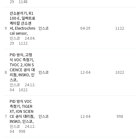
29
1148
산소분석기, R1
100-E, 일렉트로
케미칼 산소센
9
서, Electrochmi
인스코
04-29
1122
cal sensor,
인스코
24.04.
29
1122
PID 방식, 고정
식 VOC 측정기,
TVOC 2, ION S
CIENCE 공식 대
8
인스코
12-04
1022
리점, INSKO, 인
스코,
인스코
24.12.
04
1022
PID 방식 VOC
측정기, TIGER
XT, ION SCIEN
7
CE 공식 대리점,
인스코
12-04
998
INSKO, 인스코,
인스코
24.12.
04
998