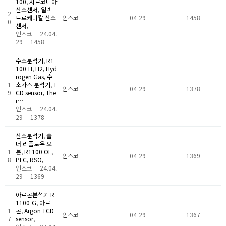
100, 지르코니아
산소센서, 일렉
2
트로케미칼 산소
인스코
04-29
1458
0
센서,
인스코
24.04.
29
1458
수소분석기, R1
100-H, H2, Hyd
rogen Gas, 수
1
소가스 분석기, T
인스코
04-29
1378
9
CD sensor, The
r…
인스코
24.04.
29
1378
산소분석기, 솔
더 리플로우 오
1
븐, R1100 OL,
인스코
04-29
1369
8
PFC, RSO,
인스코
24.04.
29
1369
아르곤분석기 R
1100-G, 아르
1
곤, Argon TCD
인스코
04-29
1367
7
sensor,