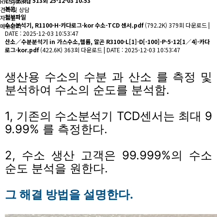
인스코
0건
513회
25-12-03 10:53
RH Systems
본문
견적 및 상담
첨부파일
자료실
수소분석기, R1100-H-카다로그-kor 수소-TCD 센서.pdf
(792.2K)
379회 다운로드 |
메뉴닫기
DATE : 2025-12-03 10:53:47
산소／수분분석기 in 가스수소,헬륨, 알곤 R3100-L[1]-D[-100]-P-5-12[1／4]-카다
로그-kor.pdf
(422.6K)
363회 다운로드 | DATE : 2025-12-03 10:53:47
생산용 수소의 수분 과 산소 를 측정 및
분석하여 수소의 순도를 분석함.
1, 기존의 수소분석기 TCD센서는 최대 9
9.99% 를 측정한다.
2, 수소 생산 고객은 99.999%의 수소
순도 분석을 원한다.
그 해결 방법을 설명한다.