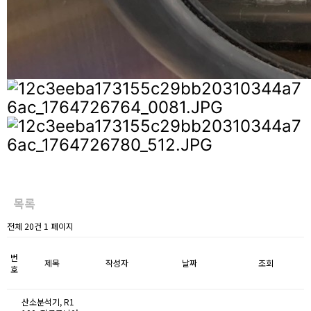
목록
전체 20건 1 페이지
번
제목
작성자
날짜
조회
호
산소분석기, R1