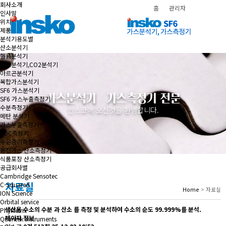
메뉴
회사소개
홈
관리자
인사말
위치안내
제품소개
분석기용도별
산소분석기
헬륨분석기
수소분석기,CO2분석기
아르곤분석기
복합가스분석기
SF6 가스분석기
가스분석기ㆍ가스측정기 전문
SF6 가스누출측정기
수분측정기
인스코에 오신것을 환영합니다.
메탄 분석기
가스누출측정기
VOC측정기
수은증기측정기
용접가스 산소측정기
식품포장 산소측정기
공급회사별
Cambridge Sensotec
자료실
C-Squared
Home
> 자료실
ION Science
Orbital service
생산용 수소의 수분 과 산소 를 측정 및 분석하여 수소의 순도 99.999%를 분석.
PhyMetrix
페이지 정보
Quantek Instruments