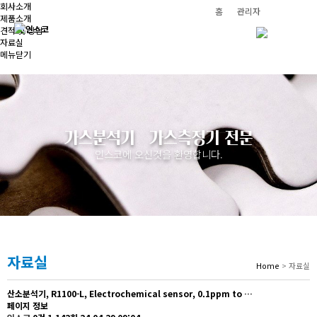
메뉴
회사소개
홈
관리자
제품소개
견적 및 상담
자료실
메뉴닫기
가스분석기ㆍ가스측정기 전문
인스코에 오신것을 환영합니다.
자료실
Home
> 자료실
산소분석기, R1100-L, Electrochemical sensor, 0.1ppm to …
페이지 정보