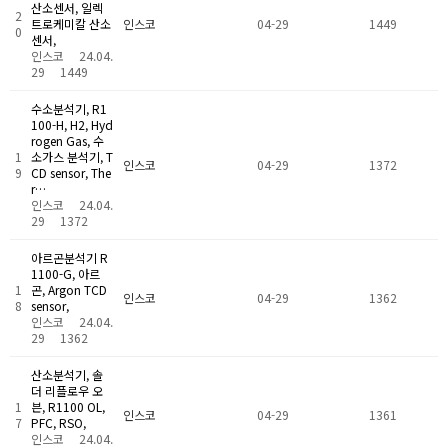
산소센서, 일렉
2
트로케미칼 산소
인스코
04-29
1449
0
센서,
인스코
24.04.
29
1449
수소분석기, R1
100-H, H2, Hyd
rogen Gas, 수
1
소가스 분석기, T
인스코
04-29
1372
9
CD sensor, The
r…
인스코
24.04.
29
1372
아르곤분석기 R
1100-G, 아르
1
곤, Argon TCD
인스코
04-29
1362
8
sensor,
인스코
24.04.
29
1362
산소분석기, 솔
더 리플로우 오
1
븐, R1100 OL,
인스코
04-29
1361
7
PFC, RSO,
인스코
24.04.